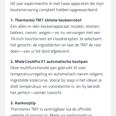
Dit jaar experimentte ik met twee apparaten die mijn
keukenervaring compleet hebben opgewaardeerd.
1. Thermomix
TM7 slimme keukenrobot
Een alles-in-één keukenapparaat: snijden, stomen,
bakken, roeren, wegen—en nu vervangen met een
10‑inch touchscreen en cloudrecepten. Je selecteert
het gerecht, de ingrediënten en laat de TM7 de rest
doen—van ui tot bord afgeleverd.
2. Miele
CookPro
X1 automatische kookpan
Deze multifunctionele pan gebruikt AI voor
temperatuurregeling en automatisch roeren volgens
ingestelde kookcurve. Vooral bij soep is het ideaal: je
stelt temperatuur en consistentie in, en hij bereidt
het perfect—zonder toezicht.
3. Aankooptip
Thermomix TM7 is verkrijgbaar via de officiële
website of amazon.nl; Miele via mediamarkt.nl.