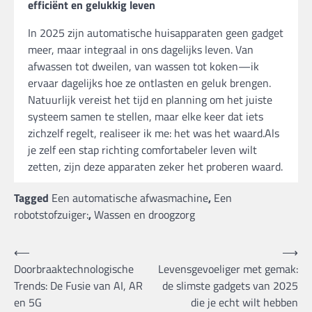
efficiënt en gelukkig leven
In 2025 zijn automatische huisapparaten geen gadget
meer, maar integraal in ons dagelijks leven. Van
afwassen tot dweilen, van wassen tot koken—ik
ervaar dagelijks hoe ze ontlasten en geluk brengen.
Natuurlijk vereist het tijd en planning om het juiste
systeem samen te stellen, maar elke keer dat iets
zichzelf regelt, realiseer ik me: het was het waard.Als
je zelf een stap richting comfortabeler leven wilt
zetten, zijn deze apparaten zeker het proberen waard.
Tagged
Een automatische afwasmachine
,
Een
robotstofzuiger:
,
Wassen en droogzorg
Bericht
⟵
⟶
Doorbraaktechnologische
Levensgevoeliger met gemak:
navigatie
Trends: De Fusie van AI, AR
de slimste gadgets van 2025
en 5G
die je echt wilt hebben