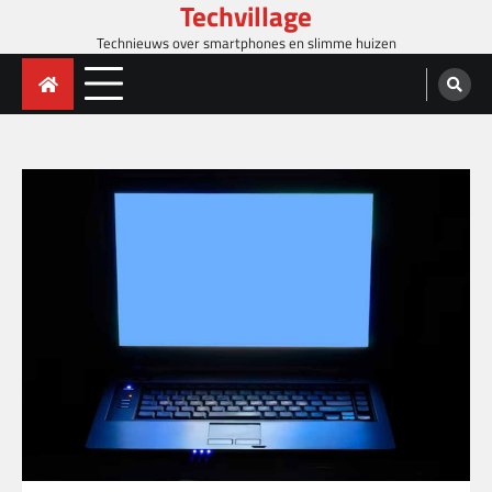
Techvillage
Skip
to
Technieuws over smartphones en slimme huizen
content