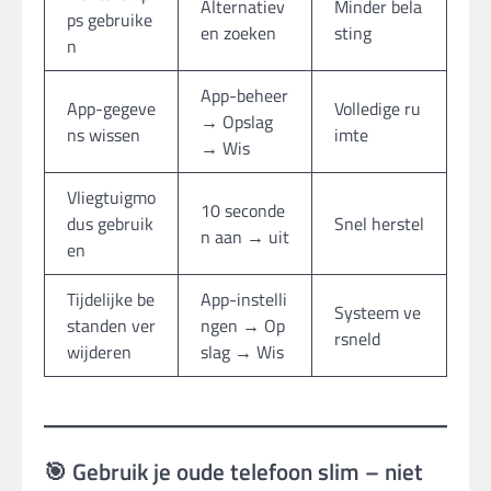
Alternatiev
Minder bela
ps gebruike
en zoeken
sting
n
App-beheer
App-gegeve
Volledige ru
→ Opslag
ns wissen
imte
→ Wis
Vliegtuigmo
10 seconde
dus gebruik
Snel herstel
n aan → uit
en
Tijdelijke be
App-instelli
Systeem ve
standen ver
ngen → Op
rsneld
wijderen
slag → Wis
🎯 Gebruik je oude telefoon slim – niet