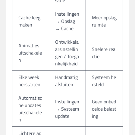
satie
Instellingen
Cache leeg
Meer opslag
→ Opslag
maken
ruimte
→ Cache
Ontwikkela
Animaties
arsinstellin
Snelere rea
uitschakele
gen / Toega
ctie
n
nkelijkheid
Elke week
Handmatig
Systeem he
herstarten
afsluiten
rsteld
Automatisc
Instellingen
Geen onbed
he updates
→ Systeem
oelde belast
uitschakele
update
ing
n
Lichtere ap