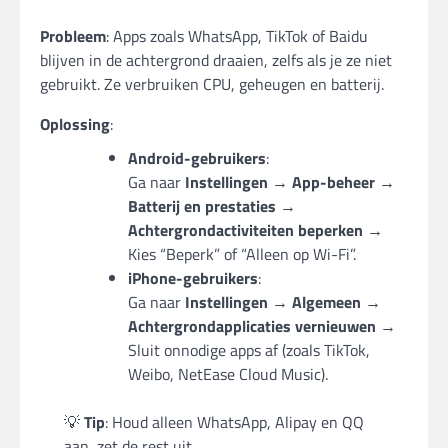
Probleem
: Apps zoals WhatsApp, TikTok of Baidu
blijven in de achtergrond draaien, zelfs als je ze niet
gebruikt. Ze verbruiken CPU, geheugen en batterij.
Oplossing
:
Android-gebruikers
:
Ga naar
Instellingen → App-beheer →
Batterij en prestaties →
Achtergrondactiviteiten beperken
→
Kies “Beperk” of “Alleen op Wi-Fi”.
iPhone-gebruikers
:
Ga naar
Instellingen → Algemeen →
Achtergrondapplicaties vernieuwen
→
Sluit onnodige apps af (zoals TikTok,
Weibo, NetEase Cloud Music).
💡
Tip
: Houd alleen WhatsApp, Alipay en QQ
aan, zet de rest uit.