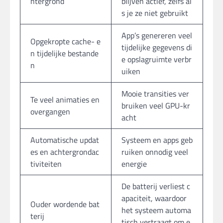
htergrond
blijven actief, zelfs al
s je ze niet gebruikt
App’s genereren veel
Opgekropte cache- e
tijdelijke gegevens di
n tijdelijke bestande
e opslagruimte verbr
n
uiken
Mooie transities ver
Te veel animaties en
bruiken veel GPU-kr
overgangen
acht
Automatische updat
Systeem en apps geb
es en achtergrondac
ruiken onnodig veel
tiviteiten
energie
De batterij verliest c
apaciteit, waardoor
Ouder wordende bat
het systeem automa
terij
tisch vertraagt om e