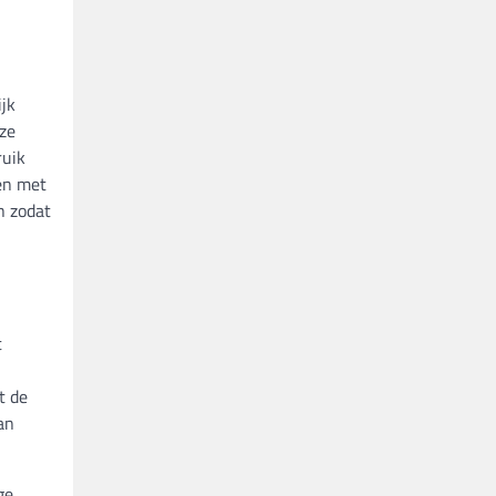
ijk
 ze
ruik
gen met
n zodat
t
t de
an
ge