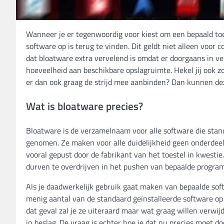
Wanneer je er tegenwoordig voor kiest om een bepaald toes
software op is terug te vinden. Dit geldt niet alleen voor
dat bloatware extra vervelend is omdat er doorgaans in ve
hoeveelheid aan beschikbare opslagruimte. Hekel jij ook z
er dan ook graag de strijd mee aanbinden? Dan kunnen deze
Wat is bloatware precies?
Bloatware is de verzamelnaam voor alle software die stand
genomen. Ze maken voor alle duidelijkheid geen onderdeel
vooral gepust door de fabrikant van het toestel in kwestie
durven te overdrijven in het pushen van bepaalde programm
Als je daadwerkelijk gebruik gaat maken van bepaalde soft
menig aantal van de standaard geïnstalleerde software op 
dat geval zal je ze uiteraard maar wat graag willen verwi
in beslag. De vraag is echter hoe je dat nu precies moet do