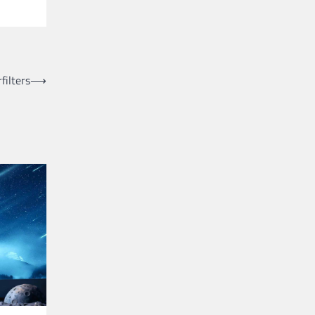
ilters
⟶