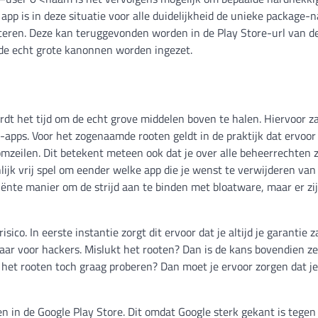
app is in deze situatie voor alle duidelijkheid de unieke package-
iceren. Deze kan teruggevonden worden in de Play Store-url van d
 de echt grote kanonnen worden ingezet.
dt het tijd om de echt grove middelen boven te halen. Hiervoor za
ps. Voor het zogenaamde rooten geldt in de praktijk dat ervoor
mzeilen. Dit betekent meteen ook dat je over alle beheerrechten z
lijk vrij spel om eender welke app die je wenst te verwijderen van 
ciënte manier om de strijd aan te binden met bloatware, maar er zi
ico. In eerste instantie zorgt dit ervoor dat je altijd je garantie z
baar voor hackers. Mislukt het rooten? Dan is de kans bovendien z
je het rooten toch graag proberen? Dan moet je ervoor zorgen dat je
den in de Google Play Store. Dit omdat Google sterk gekant is tegen