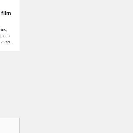
 film
ries,
op een
ijk van…