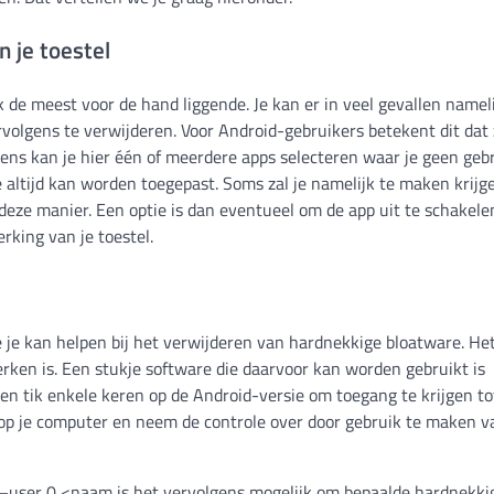
n je toestel
de meest voor de hand liggende. Je kan er in veel gevallen namel
volgens te verwijderen. Voor Android-gebruikers betekent dit dat
ns kan je hier één of meerdere apps selecteren waar je geen geb
e altijd kan worden toegepast. Soms zal je namelijk te maken krij
eze manier. Een optie is dan eventueel om de app uit te schakele
rking van je toestel.
e je kan helpen bij het verwijderen van hardnekkige bloatware. He
erken is. Een stukje software die daarvoor kan worden gebruikt is
 en tik enkele keren op de Android-versie om toegang te krijgen to
op je computer en neem de controle over door gebruik te maken v
–user 0 <naam is het vervolgens mogelijk om bepaalde hardnekki