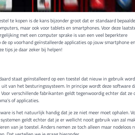
tel te kopen is de kans bijzonder groot dat er standaard bepaald
 computers, maar ook voor tablets en smartphones. Voor deze laatst
rgelijking met een computer sprake is van een veel beperktere
o de op voorhand geïnstalleerde applicaties op jouw smartphone en
 tips je daar zeker bij helpen!
aard staat geïnstalleerd op een toestel dat nieuw in gebruik word
 uit van het besturingssysteem. In principe wordt deze software 
. Voor verschillende fabrikanten geldt tegenwoordig echter dat ze 
a’s of applicaties.
ware is het natuurlijk handig dat je ze niet meer moet ophalen. V
systemen geldt echter dat je er wellicht nooit gebruik van zal mak
jderen van je toestel. Anders nemen ze toch alleen maar nodeloos 
en. Dat vertellen we je graag hieronder.