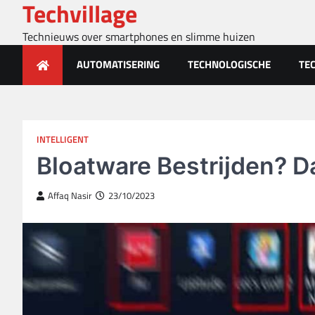
Techvillage
Skip
to
Technieuws over smartphones en slimme huizen
content
AUTOMATISERING
TECHNOLOGISCHE
TE
INTELLIGENT
Bloatware Bestrijden? D
Affaq Nasir
23/10/2023