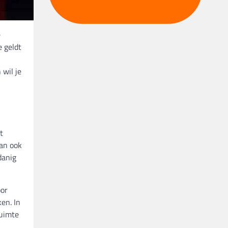
e
e geldt
 wil je
t
dan ook
danig
oor
en. In
ruimte