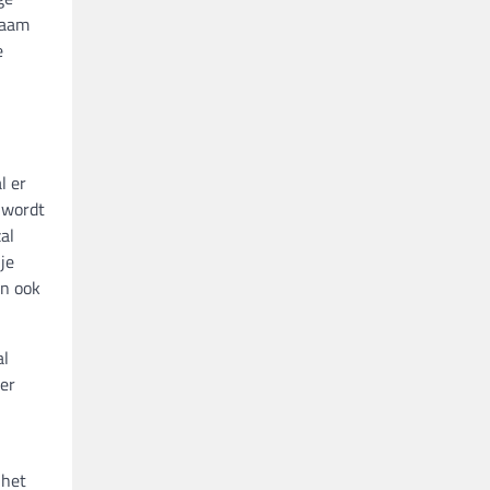
naam
e
l er
 wordt
al
je
jn ook
al
eer
 het