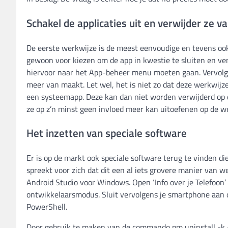
Schakel de applicaties uit en verwijder ze va
De eerste werkwijze is de meest eenvoudige en tevens ook 
gewoon voor kiezen om de app in kwestie te sluiten en ver
hiervoor naar het App-beheer menu moeten gaan. Vervolge
meer van maakt. Let wel, het is niet zo dat deze werkwijz
een systeemapp. Deze kan dan niet worden verwijderd op d
ze op z’n minst geen invloed meer kan uitoefenen op de we
Het inzetten van speciale software
Er is op de markt ook speciale software terug te vinden di
spreekt voor zich dat dit een al iets grovere manier van w
Android Studio voor Windows. Open ‘Info over je Telefoon’
ontwikkelaarsmodus. Sluit vervolgens je smartphone aan 
PowerShell.
Door gebruik te maken van de commando pm uninstall -k 