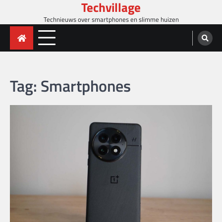
Techvillage
Skip
to
Technieuws over smartphones en slimme huizen
content
Tag:
Smartphones