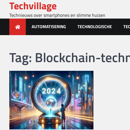
Techvillage
Skip
to
Technieuws over smartphones en slimme huizen
content
AUTOMATISERING
TECHNOLOGISCHE
TE
Tag:
Blockchain-tech