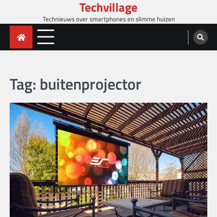
Techvillage
Skip
to
Technieuws over smartphones en slimme huizen
content
Tag:
buitenprojector