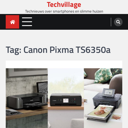
Techvillage
Skip
to
Technieuws over smartphones en slimme huizen
content
Tag:
Canon Pixma TS6350a