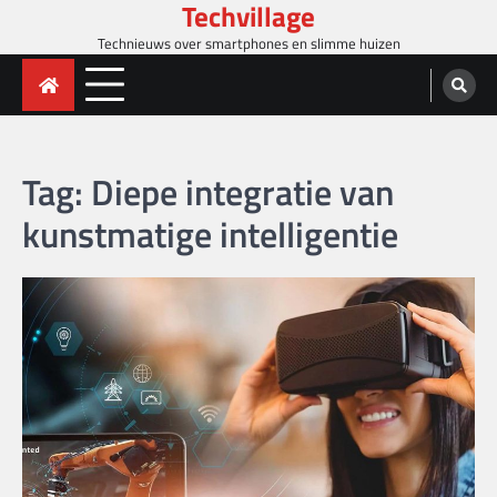
Techvillage
Skip
to
Technieuws over smartphones en slimme huizen
content
Tag:
Diepe integratie van
kunstmatige intelligentie