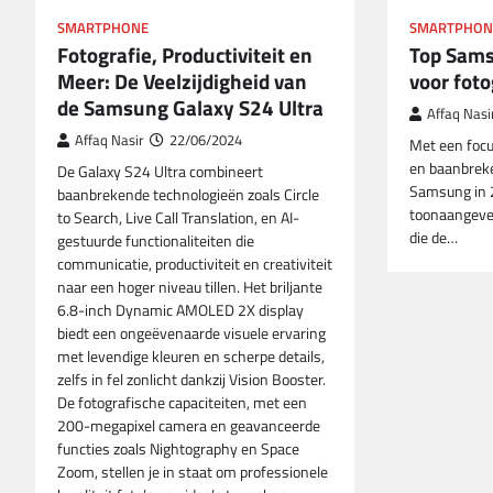
SMARTPHON
SMARTPHONE
Top Sam
Fotografie, Productiviteit en
voor foto
Meer: De Veelzijdigheid van
de Samsung Galaxy S24 Ultra
Affaq Nasi
Affaq Nasir
22/06/2024
Met een focu
en baanbreke
De Galaxy S24 Ultra combineert
Samsung in 
baanbrekende technologieën zoals Circle
toonaangeve
to Search, Live Call Translation, en AI-
die de…
gestuurde functionaliteiten die
communicatie, productiviteit en creativiteit
naar een hoger niveau tillen. Het briljante
6.8-inch Dynamic AMOLED 2X display
biedt een ongeëvenaarde visuele ervaring
met levendige kleuren en scherpe details,
zelfs in fel zonlicht dankzij Vision Booster.
De fotografische capaciteiten, met een
200-megapixel camera en geavanceerde
functies zoals Nightography en Space
Zoom, stellen je in staat om professionele