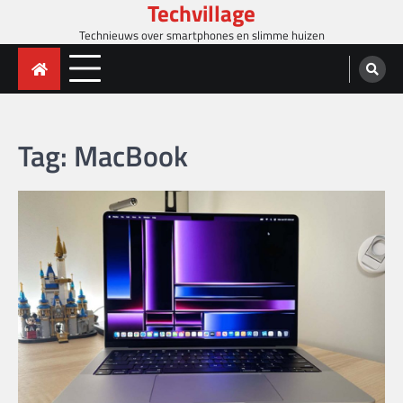
Techvillage
Skip
to
Technieuws over smartphones en slimme huizen
content
Tag:
MacBook