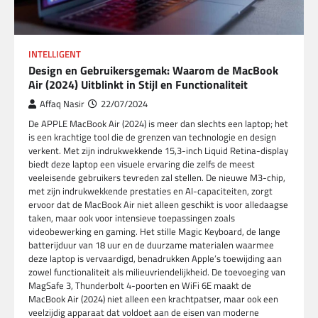
INTELLIGENT
Design en Gebruikersgemak: Waarom de MacBook
Air (2024) Uitblinkt in Stijl en Functionaliteit
Affaq Nasir
22/07/2024
De APPLE MacBook Air (2024) is meer dan slechts een laptop; het
is een krachtige tool die de grenzen van technologie en design
verkent. Met zijn indrukwekkende 15,3-inch Liquid Retina-display
biedt deze laptop een visuele ervaring die zelfs de meest
veeleisende gebruikers tevreden zal stellen. De nieuwe M3-chip,
met zijn indrukwekkende prestaties en AI-capaciteiten, zorgt
ervoor dat de MacBook Air niet alleen geschikt is voor alledaagse
taken, maar ook voor intensieve toepassingen zoals
videobewerking en gaming. Het stille Magic Keyboard, de lange
batterijduur van 18 uur en de duurzame materialen waarmee
deze laptop is vervaardigd, benadrukken Apple’s toewijding aan
zowel functionaliteit als milieuvriendelijkheid. De toevoeging van
MagSafe 3, Thunderbolt 4-poorten en WiFi 6E maakt de
MacBook Air (2024) niet alleen een krachtpatser, maar ook een
veelzijdig apparaat dat voldoet aan de eisen van moderne