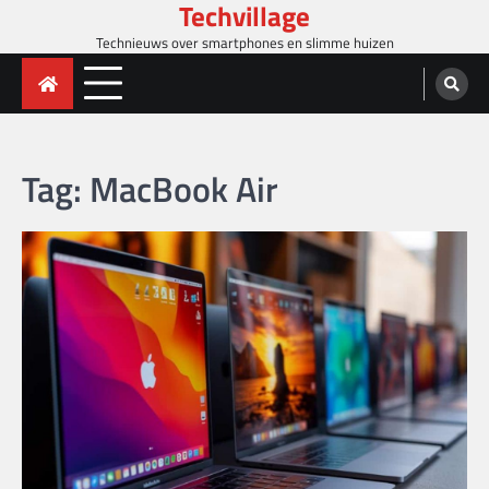
Techvillage
Skip
to
Technieuws over smartphones en slimme huizen
content
Tag:
MacBook Air