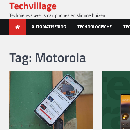
Techvillage
Skip
to
Technieuws over smartphones en slimme huizen
content
AUTOMATISERING
TECHNOLOGISCHE
TE
Tag:
Motorola