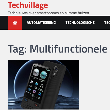
Techvillage
Skip
to
Technieuws over smartphones en slimme huizen
content
AUTOMATISERING
TECHNOLOGISCHE
TE
Tag:
Multifunctionele