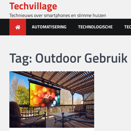
Techvillage
Skip
to
Technieuws over smartphones en slimme huizen
content
AUTOMATISERING
TECHNOLOGISCHE
TE
Tag:
Outdoor Gebruik