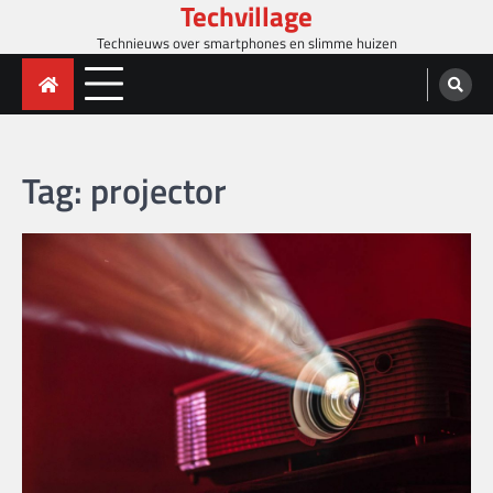
Techvillage
Skip
to
Technieuws over smartphones en slimme huizen
content
Tag:
projector