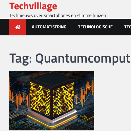
Techvillage
Skip
to
Technieuws over smartphones en slimme huizen
content
AUTOMATISERING
TECHNOLOGISCHE
TE
Tag:
Quantumcomput