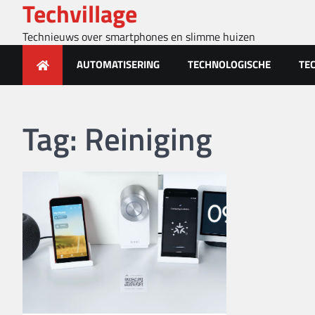
Techvillage
Skip
to
Technieuws over smartphones en slimme huizen
content
AUTOMATISERING
TECHNOLOGISCHE
TE
Tag:
Reiniging