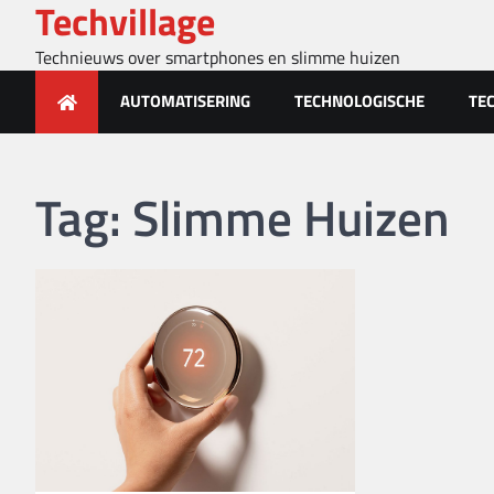
Techvillage
Skip
to
Technieuws over smartphones en slimme huizen
content
AUTOMATISERING
TECHNOLOGISCHE
TE
Tag:
Slimme Huizen