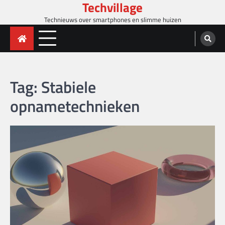
Techvillage
Skip
to
Technieuws over smartphones en slimme huizen
content
Tag:
Stabiele
opnametechnieken