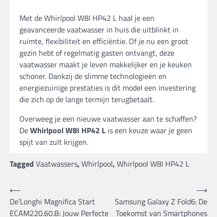
Met de Whirlpool W8I HP42 L haal je een
geavanceerde vaatwasser in huis die uitblinkt in
ruimte, flexibiliteit en efficiëntie. Of je nu een groot
gezin hebt of regelmatig gasten ontvangt, deze
vaatwasser maakt je leven makkelijker en je keuken
schoner. Dankzij de slimme technologieën en
energiezuinige prestaties is dit model een investering
die zich op de lange termijn terugbetaalt.
Overweeg je een nieuwe vaatwasser aan te schaffen?
De
Whirlpool W8I HP42 L
is een keuze waar je geen
spijt van zult krijgen.
Tagged
Vaatwassers
,
Whirlpool
,
Whirlpool W8I HP42 L
Bericht
⟵
⟶
De’Longhi Magnifica Start
Samsung Galaxy Z Fold6: De
navigatie
ECAM220.60.B: Jouw Perfecte
Toekomst van Smartphones