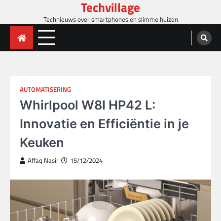
Techvillage
Skip
to
Technieuws over smartphones en slimme huizen
content
AUTOMATISERING
Whirlpool W8I HP42 L:
Innovatie en Efficiëntie in je
Keuken
Affaq Nasir
15/12/2024