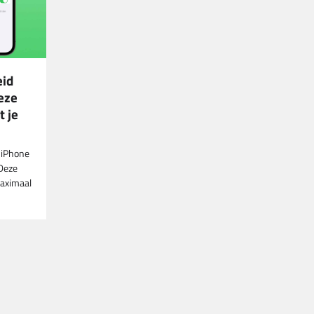
eid
eze
 je
e iPhone
“Deze
maximaal