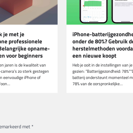
 je met je
iPhone-batterijgezondh
ne professionele
onder de 80%? Gebruik d
 Belangrijke opname-
herstelmethoden voordat
en voor beginners
een nieuwe koopt
en jaren is de kwaliteit van
Heb je ooit in de instellingen van j
camera’s zo sterk gestegen
gezien: “Batterijgezondheid: 78%”
en eenvoudige iPhone of
batterij ondersteunt momenteel 
efoon…
78% van de oorspronkelijke…
 gemarkeerd met
*