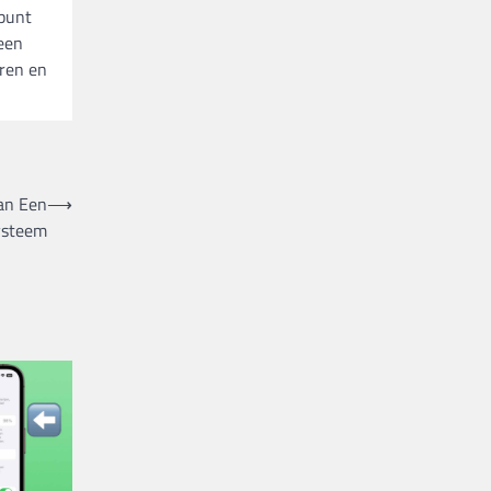
 punt
 een
eren en
an Een
⟶
ysteem