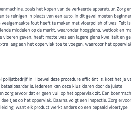
nmachine, zoals het kopen van de verkeerde apparatuur. Zorg e
en te reinigen in plaats van een auto. In dit geval moeten beginne
 veelgemaakte fout heeft te maken met vloerpolish of was. Feit is 
hillende middelen op de markt, waaronder hoogglans, wetlook en ma
je vloeren geven, heeft matte was een lagere glans kwaliteit en ge
xtra laag aan het oppervlak toe te voegen, waardoor het oppervla
lijstbedrijf in. Hoewel deze procedure efficiënt is, kost het je v
betaalbaarder is. Iedereen kan deze klus klaren door de juiste
en zorg ervoor dat er geen vuil op het oppervlak zit. Een boenmac
 deeltjes op het oppervlak. Daarna volgt een inspectie. Zorg ervoor
leiding, want elk product werkt anders op een bepaald vloertype.