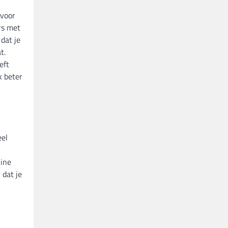
rvoor
rs met
dat je
t.
eft
k beter
eel
hine
 dat je