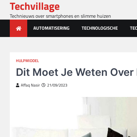
Techvillage
Skip
to
Technieuws over smartphones en slimme huizen
content
AUTOMATISERING
TECHNOLOGISCHE
TE
HULPMIDDEL
Dit Moet Je Weten Ove
Affaq Nasir
21/09/2023