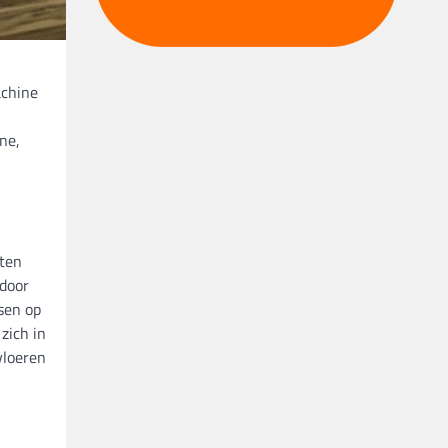
achine
ne,
sten
rdoor
sen op
zich in
vloeren