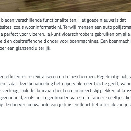
 bieden verschillende functionaliteiten. Het goede nieuws is dat
sites, zoals wooninformatie.nl. Terwijl mensen een auto polijstm
e perfect voor vloeren. Je kunt vloerschrobbers gebruiken om alle
eid en doeltreffendheid onder voor boenmachines. Een boenmachi
oer een glanzend uiterlijk.
 efficiënter te revitaliseren en te beschermen. Regelmatig polij
den is dat deze behandeling het oppervlak meer tractie geeft, waa
e verhoogt ook de duurzaamheid en elimineert slijtplekken of kras
gezondheid, zoals het tegenhouden van stof of andere deeltjes die 
 de doorverkoopwaarde van je huis en fleurt het uiterlijk van je 