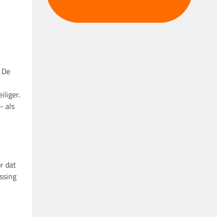
. De
liger.
- als
r dat
ssing