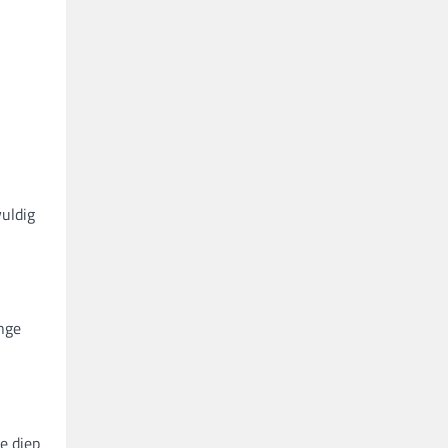
vuldig
ange
e diep