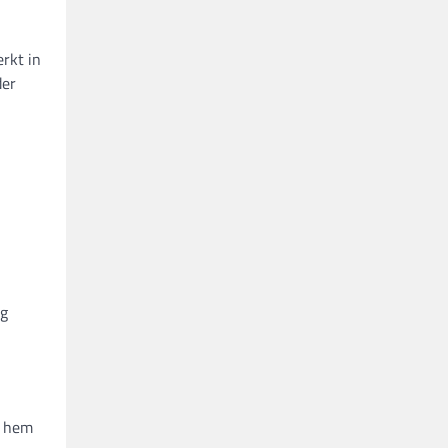
rkt in
der
ig
t hem