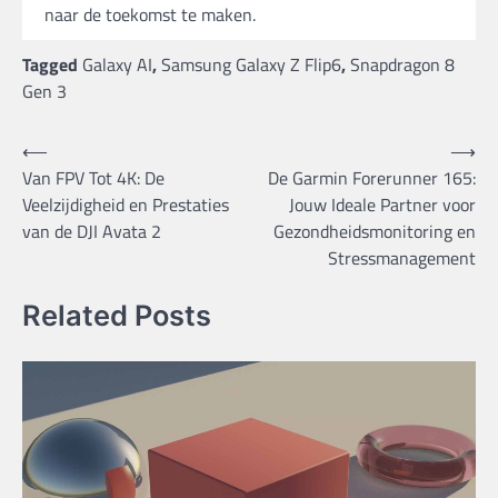
naar de toekomst te maken.
Tagged
Galaxy AI
,
Samsung Galaxy Z Flip6
,
Snapdragon 8
Gen 3
Bericht
⟵
⟶
Van FPV Tot 4K: De
De Garmin Forerunner 165:
navigatie
Veelzijdigheid en Prestaties
Jouw Ideale Partner voor
van de DJI Avata 2
Gezondheidsmonitoring en
Stressmanagement
Related Posts