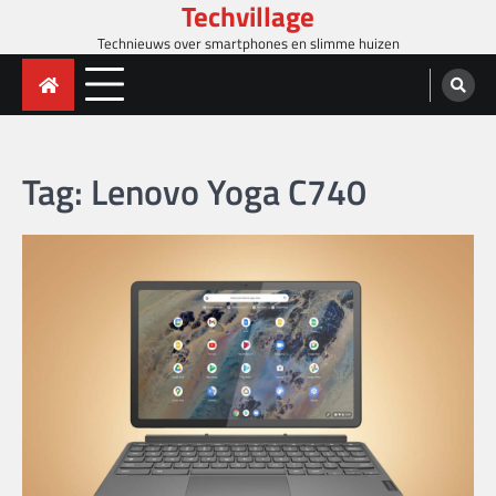
Techvillage
Skip
to
Technieuws over smartphones en slimme huizen
content
Tag:
Lenovo Yoga C740