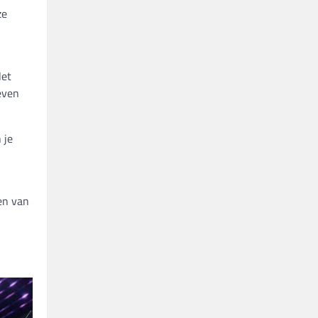
ze
Het
even
 je
en van