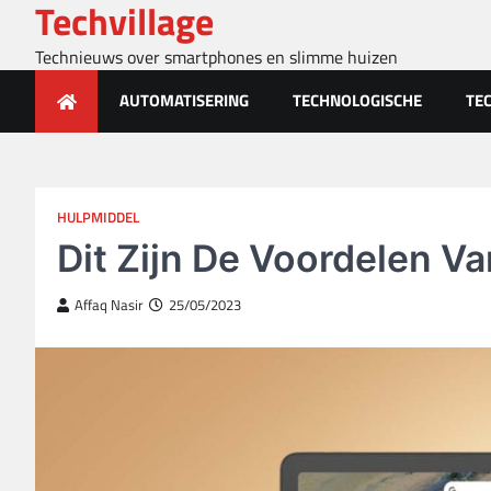
Techvillage
Skip
to
Technieuws over smartphones en slimme huizen
content
AUTOMATISERING
TECHNOLOGISCHE
TE
HULPMIDDEL
Dit Zijn De Voordelen V
Affaq Nasir
25/05/2023