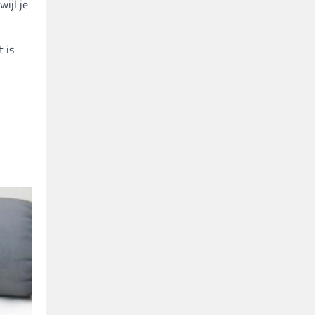
ijl je
 is