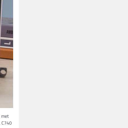
d met
a C740