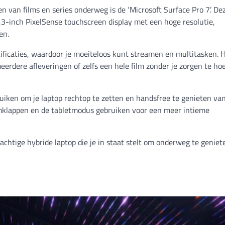
en van films en series onderweg is de ‘Microsoft Surface Pro 7’. De
2,3-inch PixelSense touchscreen display met een hoge resolutie,
en.
cificaties, waardoor je moeiteloos kunt streamen en multitasken. 
eerdere afleveringen of zelfs een hele film zonder je zorgen te ho
iken om je laptop rechtop te zetten en handsfree te genieten van
g omklappen en de tabletmodus gebruiken voor een meer intieme
achtige hybride laptop die je in staat stelt om onderweg te geniet