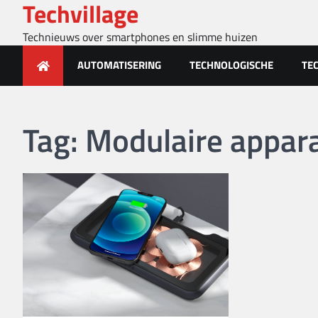
Techvillage
Skip
to
Technieuws over smartphones en slimme huizen
content
AUTOMATISERING
TECHNOLOGISCHE
TE
Tag:
Modulaire appar