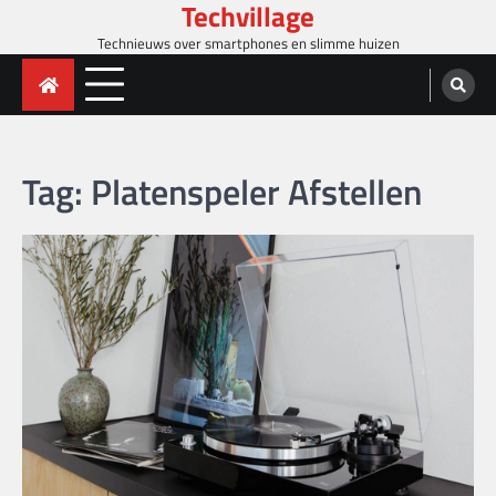
Techvillage
Skip
to
Technieuws over smartphones en slimme huizen
content
Tag:
Platenspeler Afstellen