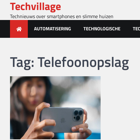
Techvillage
Skip
to
Technieuws over smartphones en slimme huizen
content
AUTOMATISERING
TECHNOLOGISCHE
TE
Tag:
Telefoonopslag