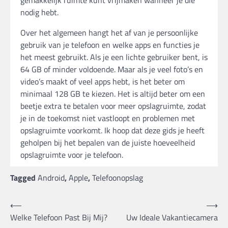
gemakkelijk ruimte kunt vrijmaken wanneer je die
nodig hebt.
Over het algemeen hangt het af van je persoonlijke
gebruik van je telefoon en welke apps en functies je
het meest gebruikt. Als je een lichte gebruiker bent, is
64 GB of minder voldoende. Maar als je veel foto’s en
video’s maakt of veel apps hebt, is het beter om
minimaal 128 GB te kiezen. Het is altijd beter om een
beetje extra te betalen voor meer opslagruimte, zodat
je in de toekomst niet vastloopt en problemen met
opslagruimte voorkomt. Ik hoop dat deze gids je heeft
geholpen bij het bepalen van de juiste hoeveelheid
opslagruimte voor je telefoon.
Tagged
Android
,
Apple
,
Telefoonopslag
Bericht
⟵
⟶
Welke Telefoon Past Bij Mij?
Uw Ideale Vakantiecamera
navigatie