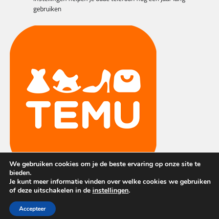
gebruiken
We gebruiken cookies om je de beste ervaring op onze site te
bieden.
Je kunt meer informatie vinden over welke cookies we gebruiken
of deze uitschakelen in de
instellingen
.
Copyright © 2026
Techvillage
| Apex News by
Ascendoor
|
Accepteer
Powered by
WordPress
.