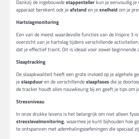
Dankzij de ingebouwde
stappenteller
kun je eenvoudig je v
apparaat berekent ook je
afstand
en je
snelheid
om je pres
Hartslagmonitoring
Een van de meest waardevolle functies van de Inspire 3 i
overzicht van je hartslag tijdens verschillende activiteite
dat je effectief traint. Dit is ideaal voor zowel beginnende
Slaaptracking
De slaapkwaliteit heeft een grote invloed op je algehele ge
je
slaapduur
en de verschillende
slaapfases
die je doorloo
de tracker houdt alles nauwkeurig bij en geeft je tips om 
Stressniveau
In onze drukke levens is het belangrijk om niet alleen fysi
stresslevelmonitoring
, waarmee je kunt bijhouden hoe goe
te ontspannen met ademhalingsoefeningen die speciaal zi