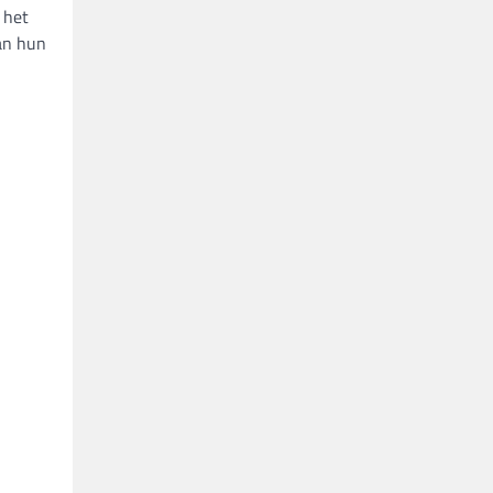
 het
van hun