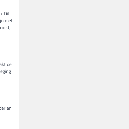
. Dit
ijn met
rinkt,
aakt de
weging
der en