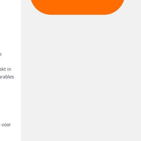
e
ekt in
arables
s voor