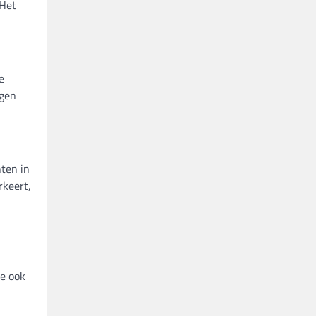
 Het
e
gen
hten in
rkeert,
je ook