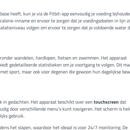
se heeft, kun je via de Fitbit-app eenvoudig je voeding bijhouden
 calorie-inname en ervoor te zorgen dat je voedingsdoelen in lijn z
ratatieniveau volgen om ervoor te zorgen dat je voldoende water d
aaronder wandelen, hardlopen, fietsen en zwemmen. Het apparaat
 biedt gedetailleerde statistieken om je voortgang te volgen. Dit m
n met sport, maar ook voor degenen die gewoon hun dagelijkse be
k in gedachten. Het apparaat beschikt over een
touchscreen
dat
udig door verschillende menu’s kunt navigeren. Het scherm is hel
lijks gebruik.
ijdens het slapen, waardoor het ideaal is voor 24/7 monitoring. De