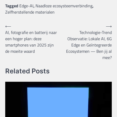
Tagged
Edge-AI
,
Naadloze ecosysteemverbinding
,
Zelfherstellende materialen
Bericht
⟵
⟶
AI, fotografie en batterij naar
Technologie-Trend
navigatie
een hoger plan: deze
Observatie: Lokale AI, 6G
smartphones van 2025 zijn
Edge en Geïntegreerde
de moeite waard
Ecosystemen — Ben jij al
mee?
Related Posts