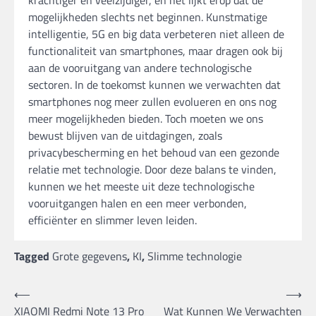
krachtiger en veelzijdiger, en het lijkt erop dat de
mogelijkheden slechts net beginnen. Kunstmatige
intelligentie, 5G en big data verbeteren niet alleen de
functionaliteit van smartphones, maar dragen ook bij
aan de vooruitgang van andere technologische
sectoren. In de toekomst kunnen we verwachten dat
smartphones nog meer zullen evolueren en ons nog
meer mogelijkheden bieden. Toch moeten we ons
bewust blijven van de uitdagingen, zoals
privacybescherming en het behoud van een gezonde
relatie met technologie. Door deze balans te vinden,
kunnen we het meeste uit deze technologische
vooruitgangen halen en een meer verbonden,
efficiënter en slimmer leven leiden.
Tagged
Grote gegevens
,
KI
,
Slimme technologie
Bericht
⟵
⟶
XIAOMI Redmi Note 13 Pro
Wat Kunnen We Verwachten