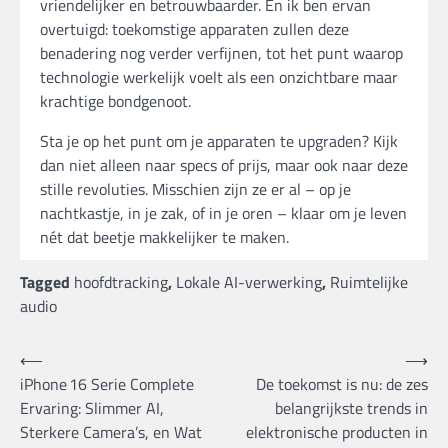
vriendelijker en betrouwbaarder. En ik ben ervan
overtuigd: toekomstige apparaten zullen deze
benadering nog verder verfijnen, tot het punt waarop
technologie werkelijk voelt als een onzichtbare maar
krachtige bondgenoot.
Sta je op het punt om je apparaten te upgraden? Kijk
dan niet alleen naar specs of prijs, maar ook naar deze
stille revoluties. Misschien zijn ze er al – op je
nachtkastje, in je zak, of in je oren – klaar om je leven
nét dat beetje makkelijker te maken.
Tagged
hoofdtracking
,
Lokale AI-verwerking
,
Ruimtelijke
audio
Bericht
⟵
⟶
iPhone 16 Serie Complete
De toekomst is nu: de zes
navigatie
Ervaring: Slimmer AI,
belangrijkste trends in
Sterkere Camera’s, en Wat
elektronische producten in