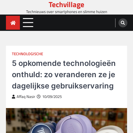
Techvillage
Skip
to
Technieuws over smartphones en slimme huizen
content
TECHNOLOGISCHE
5 opkomende technologieën
onthuld: zo veranderen ze je
dagelijkse gebruikservaring
Affaq Nasir
10/09/2025